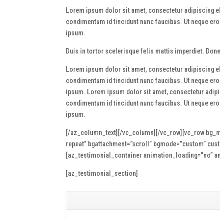
Lorem ipsum dolor sit amet, consectetur adipiscing eli
condimentum id tincidunt nunc faucibus. Ut neque eros,
ipsum.
Duis in tortor scelerisque felis mattis imperdiet. Do
Lorem ipsum dolor sit amet, consectetur adipiscing eli
condimentum id tincidunt nunc faucibus. Ut neque eros,
ipsum. Lorem ipsum dolor sit amet, consectetur adipisc
condimentum id tincidunt nunc faucibus. Ut neque eros,
ipsum.
[/az_column_text][/vc_column][/vc_row][vc_row bg_m
repeat” bgattachment=”scroll” bgmode=”custom” cu
[az_testimonial_container animation_loading=”no” an
[az_testimonial_section]