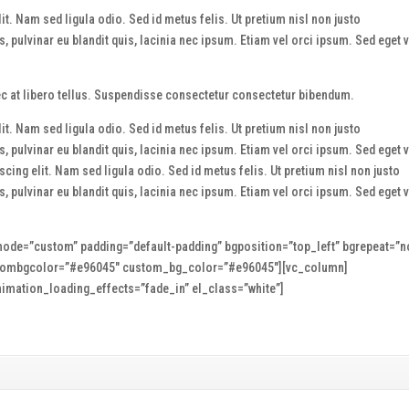
t. Nam sed ligula odio. Sed id metus felis. Ut pretium nisl non justo
 pulvinar eu blandit quis, lacinia nec ipsum. Etiam vel orci ipsum. Sed eget v
nec at libero tellus. Suspendisse consectetur consectetur bibendum.
t. Nam sed ligula odio. Sed id metus felis. Ut pretium nisl non justo
 pulvinar eu blandit quis, lacinia nec ipsum. Etiam vel orci ipsum. Sed eget v
ing elit. Nam sed ligula odio. Sed id metus felis. Ut pretium nisl non justo
 pulvinar eu blandit quis, lacinia nec ipsum. Etiam vel orci ipsum. Sed eget v
ode=”custom” padding=”default-padding” bgposition=”top_left” bgrepeat=”n
stombgcolor=”#e96045″ custom_bg_color=”#e96045″][vc_column]
imation_loading_effects=”fade_in” el_class=”white”]